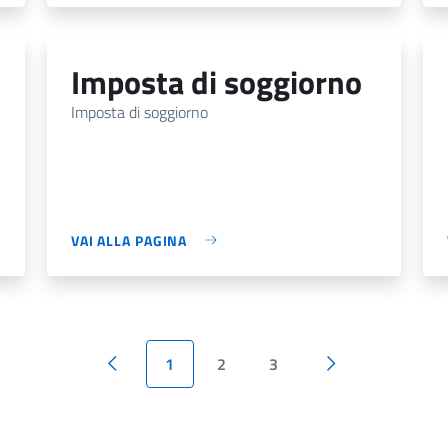
imposta di soggiorno
Imposta di soggiorno
VAI ALLA PAGINA
1
2
3
Pagina precedente
Pagina successiv