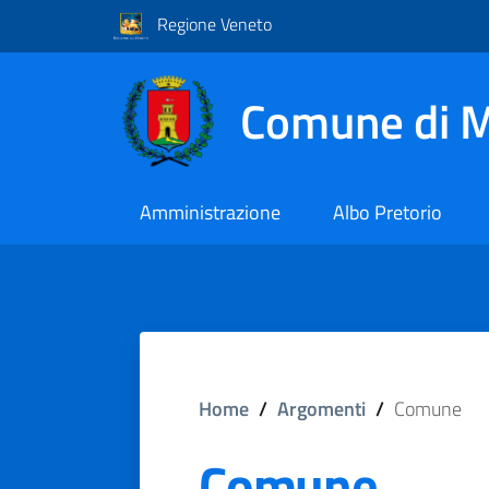
Regione Veneto
Comune di M
Amministrazione
Albo Pretorio
Home
/
Argomenti
/
Comune
Comune