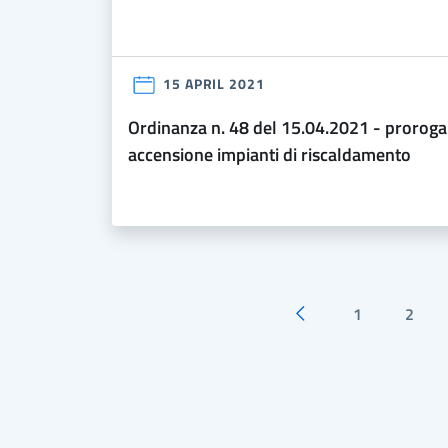
15 APRIL 2021
ordinanza n. 48 del 15.04.2021 - proroga
accensione impianti di riscaldamento
1
2
Pagina precedente