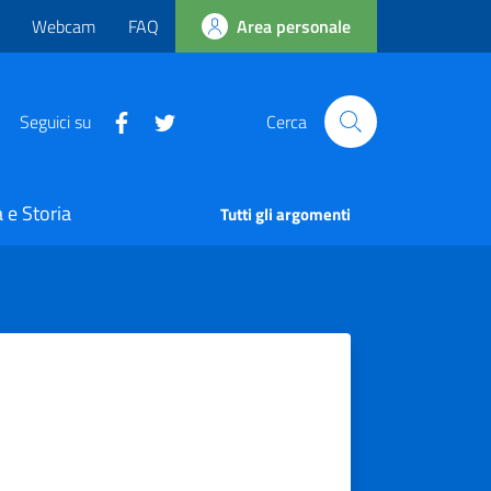
Webcam
FAQ
Area personale
Seguici su
Cerca
 e Storia
Tutti gli argomenti