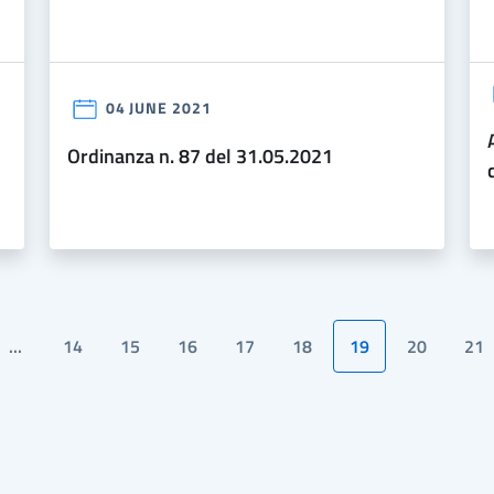
04 JUNE 2021
avviso - regolamento d
ordinanza n. 87 del 31.05.2021
...
14
15
16
17
18
19
20
21