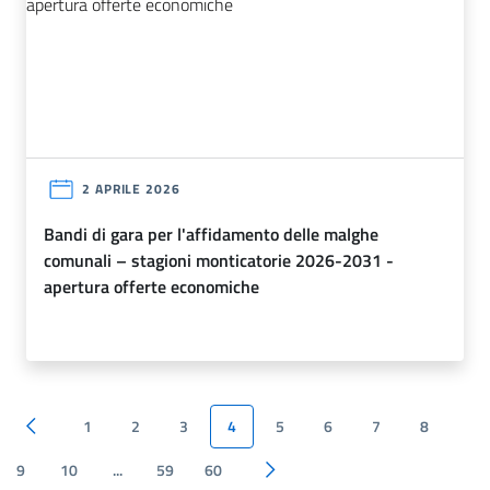
2 APRILE 2026
bandi di gara per l'affidamento delle malghe
comunali – stagioni monticatorie 2026-2031 -
apertura offerte economiche
1
2
3
4
5
6
7
8
Pagina precedente
9
10
...
59
60
Pagina successiva