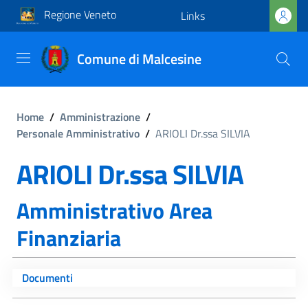
Regione Veneto
Links
Comune di Malcesine
Home
/
Amministrazione
/
Personale Amministrativo
/
ARIOLI Dr.ssa SILVIA
ARIOLI Dr.ssa SILVIA
Amministrativo Area
Finanziaria
Documenti