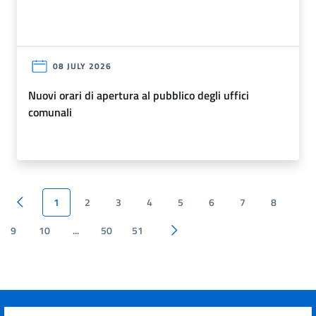
08 JULY 2026
nuovi orari di apertura al pubblico degli uffici
comunali
1
2
3
4
5
6
7
8
Pagina precedente
9
10
...
50
51
Pagina successiva