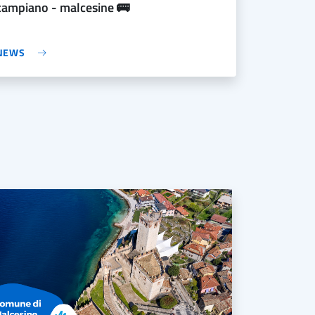
campiano - malcesine 🚌
NEWS