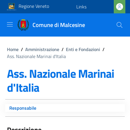
Regione Veneto
Links
Comune di Malcesine
Home
/
Amministrazione
/
Enti e Fondazioni
/
Ass. Nazionale Marinai d'Italia
Ass. Nazionale Marinai
d'Italia
Responsabile
Descrizione