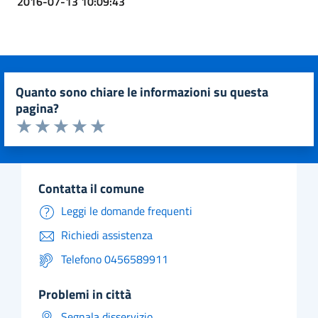
2016-07-13 10:09:43
quanto sono chiare le informazioni su questa
pagina?
Valuta da 1 a 5 stelle la pagina
Valuta 1 stelle su 5
Valuta 2 stelle su 5
Valuta 3 stelle su 5
Valuta 4 stelle su 5
Valuta 5 stelle su 5
contatta il comune
Leggi le domande frequenti
Richiedi assistenza
Telefono 0456589911
problemi in città
Segnala disservizio