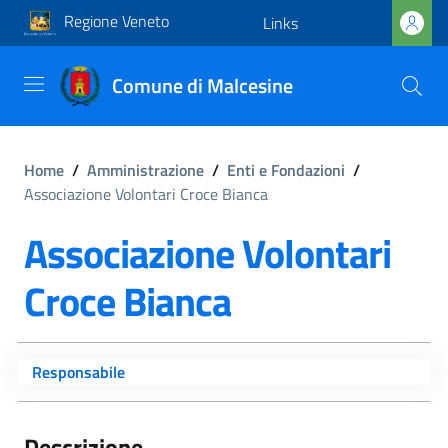
Regione Veneto
Links
Comune di Malcesine
Home
/
Amministrazione
/
Enti e Fondazioni
/
Associazione Volontari Croce Bianca
Associazione Volontari
Croce Bianca
Responsabile
Descrizione