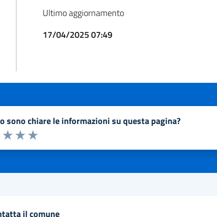
Ultimo aggiornamento
17/04/2025 07:49
to sono chiare le informazioni su questa pagina?
a 1 a 5 stelle la pagina
1 stelle su 5
uta 2 stelle su 5
Valuta 3 stelle su 5
Valuta 4 stelle su 5
Valuta 5 stelle su 5
ntatta il comune