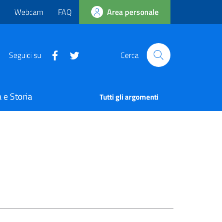
Webcam
FAQ
Area personale
Seguici su
Cerca
 e Storia
Tutti gli argomenti