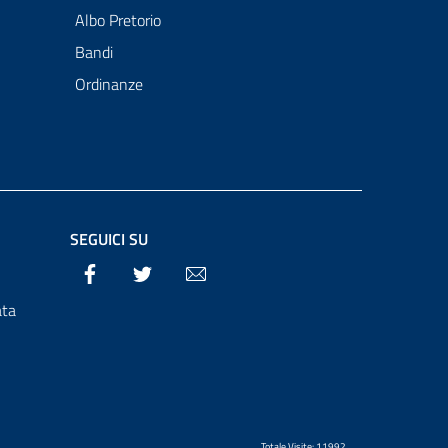
Albo Pretorio
Bandi
Ordinanze
SEGUICI SU
Facebook
Twitter
Email
ata
Totale Visite: 11992