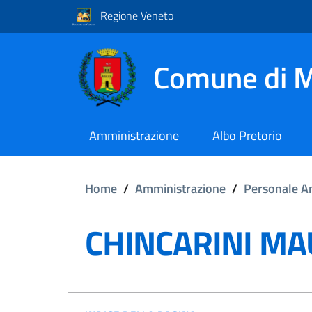
Regione Veneto
Comune di M
Amministrazione
Albo Pretorio
Home
/
Amministrazione
/
Personale A
CHINCARINI M