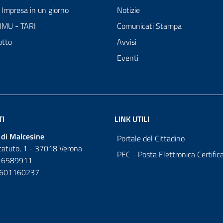
Impresa in un giorno
Notizie
 IMU - TARI
Comunicati Stampa
otto
Avvisi
Eventi
TI
LINK UTILI
di Malcesine
Portale del Cittadino
tatuto, 1 - 37018 Verona
PEC - Posta Elettronica Certific
 6589911
0601160237