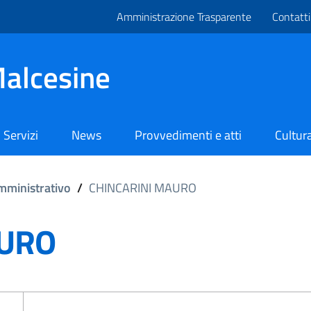
Amministrazione Trasparente
Contatti
alcesine
Servizi
News
Provvedimenti e atti
Cultura
mministrativo
/
CHINCARINI MAURO
AURO