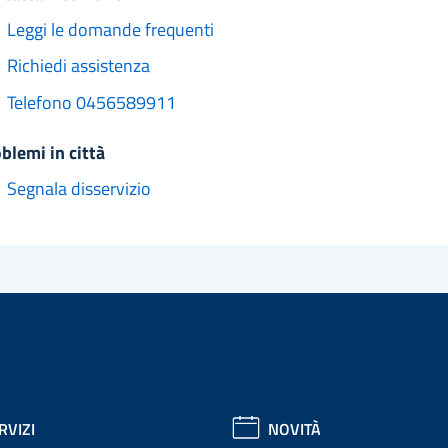
Leggi le domande frequenti
Richiedi assistenza
Telefono 0456589911
oblemi in città
Segnala disservizio
RVIZI
NOVITÀ