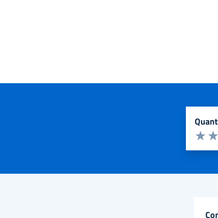
quan
Valuta d
Valuta 
Val
co