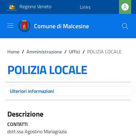
Regione Veneto
Links
Comune di Malcesine
Home
/
Amministrazione
/
Uffici
/
POLIZIA LOCALE
POLIZIA LOCALE
Ulteriori informazioni
Descrizione
CONTATTI
dott.ssa Agostino Mariagrazia