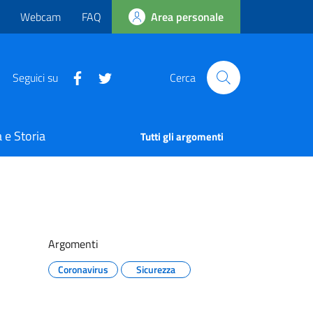
Webcam
FAQ
Area personale
Seguici su
Cerca
 e Storia
Tutti gli argomenti
Argomenti
Coronavirus
Sicurezza