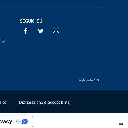
SEGUICI SU
Facebook
Twitter
Email
ata
Totale Visite: 430
sito
Dichiarazione di accessibilità
rivacy