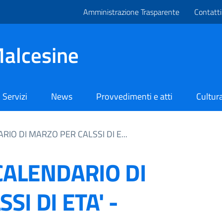
Amministrazione Trasparente
Contatti
alcesine
Servizi
News
Provvedimenti e atti
Cultura
RIO DI MARZO PER CALSSI DI E...
 CALENDARIO DI
I DI ETA' -