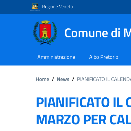
Regione Veneto
Comune di M
Amministrazione
Albo Pretorio
Home
/
News
/
PIANIFICATO IL CALENDA
PIANIFICATO IL
MARZO PER CALSS