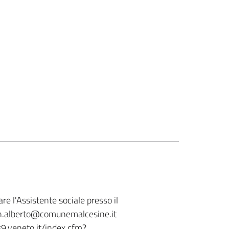
re l'Assistente sociale presso il
in.alberto@comunemalcesine.it
9.veneto.it/index.cfm?