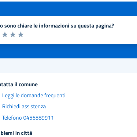
to sono chiare le informazioni su questa pagina?
a 1 a 5 stelle la pagina
1 stelle su 5
uta 2 stelle su 5
Valuta 3 stelle su 5
Valuta 4 stelle su 5
Valuta 5 stelle su 5
ntatta il comune
Leggi le domande frequenti
Richiedi assistenza
Telefono 0456589911
oblemi in città