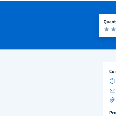
quan
Valuta d
Valuta 
Val
co
pr