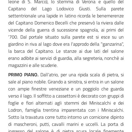
leone di S. Marco), lo stemma di Verona e quello del
Capitano del Lago Lodovico Giusti. Sulla parete
settentrionale una lapide in latino ricorda le benemerenze
del Capitano Domenico Becelli che preservò la riviera dalle
vicende della guerra di sucessione spagnola, ai primi del
'700. Dal portale situato sulla parete est si esce su un
giardino in riva al lago dove era l'approdo della "ganzarina",
la barca del Capitano. Le stanze ai due lati del salone
erano adibite ai servizi di guardia, alla segreteria, nonchè ai
magazzini e alle scuderie.
PRIMO PIANO.
Dall'atrio, per una ripida scala di pietra, si
sale al piano nobile. Girando a sinistra, si entra in un salone
con ampie finestre veneziane e un poggiolo che guarda
verso il lago. Il soffitto a cassettoni è decorato con gruppi di
foglie e fiori alternati agli stemmi dei Miniscalchi e dei
Lodron, famiglia trentina imparentata con i Miniscalchi.
Sotto la travatura corre tutto intorno un cornicione dipinto
di mascheroni, putti, cavalli marini e uccelli. La porta di
ingresso del salone è di pietra scura locale finemente