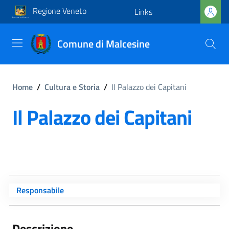
Regione Veneto
Links
Comune di Malcesine
Home
/
Cultura e Storia
/
Il Palazzo dei Capitani
Il Palazzo dei Capitani
Responsabile
Descrizione