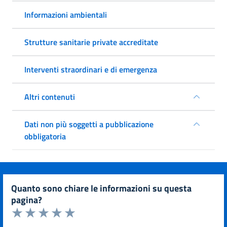
Informazioni ambientali
Strutture sanitarie private accreditate
Interventi straordinari e di emergenza
Altri contenuti
Dati non più soggetti a pubblicazione
obbligatoria
quanto sono chiare le informazioni su questa
pagina?
Valuta da 1 a 5 stelle la pagina
Valuta 1 stelle su 5
Valuta 2 stelle su 5
Valuta 3 stelle su 5
Valuta 4 stelle su 5
Valuta 5 stelle su 5