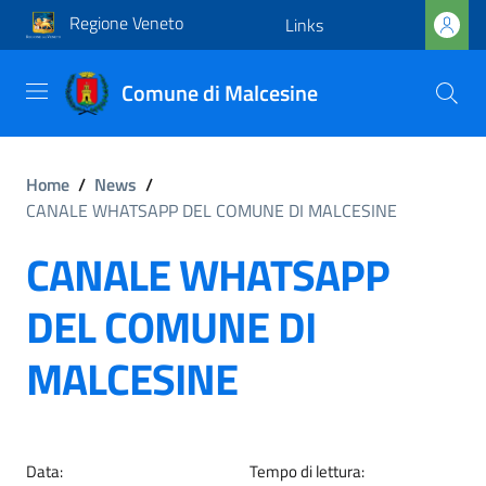
Regione Veneto
Links
Comune di Malcesine
Home
/
News
/
CANALE WHATSAPP DEL COMUNE DI MALCESINE
CANALE WHATSAPP
DEL COMUNE DI
MALCESINE
Data:
Tempo di lettura: