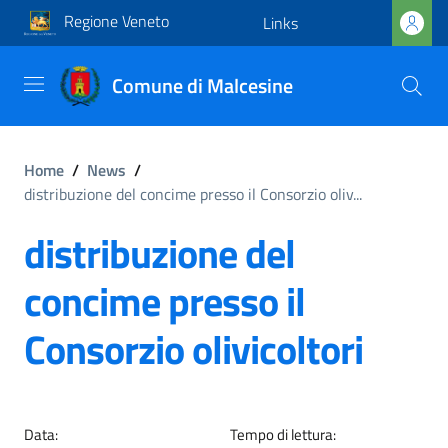
Regione Veneto
Links
Comune di Malcesine
Home
/
News
/
distribuzione del concime presso il Consorzio oliv...
distribuzione del
concime presso il
Consorzio olivicoltori
Data:
Tempo di lettura: