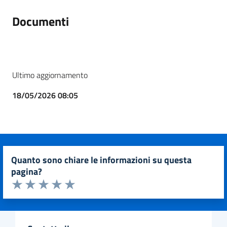
Documenti
Ultimo aggiornamento
18/05/2026 08:05
quanto sono chiare le informazioni su questa
pagina?
Valuta da 1 a 5 stelle la pagina
Valuta 1 stelle su 5
Valuta 2 stelle su 5
Valuta 3 stelle su 5
Valuta 4 stelle su 5
Valuta 5 stelle su 5