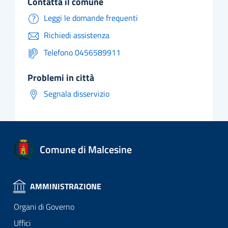
contatta il comune
Leggi le domande frequenti
Richiedi assistenza
Telefono 0456589911
problemi in città
Segnala disservizio
Comune di Malcesine
AMMINISTRAZIONE
Organi di Governo
Uffici