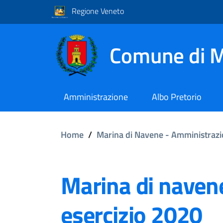
Regione Veneto
Comune di M
Amministrazione
Albo Pretorio
Home
/
Marina di Navene - Amministrazi
Marina di navene
esercizio 2020