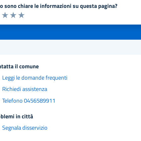
to sono chiare le informazioni su questa pagina?
a 1 a 5 stelle la pagina
1 stelle su 5
uta 2 stelle su 5
Valuta 3 stelle su 5
Valuta 4 stelle su 5
Valuta 5 stelle su 5
ntatta il comune
Leggi le domande frequenti
Richiedi assistenza
Telefono 0456589911
oblemi in città
Segnala disservizio