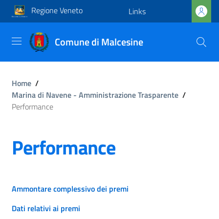
Regione Veneto
Links
Comune di Malcesine
Home
/
Marina di Navene - Amministrazione Trasparente
/
Performance
Performance
Ammontare complessivo dei premi
Dati relativi ai premi