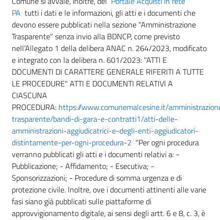
Comune si avvale, inoltre, del
Portale Acquisti in rete
PA
tutti i dati e le informazioni, gli atti e i documenti che
devono essere pubblicati nella sezione "Amministrazione
Trasparente" senza invio alla BDNCP, come previsto
nell’Allegato 1 della delibera ANAC n. 264/2023, modificato
e integrato con la delibera n. 601/2023: "ATTI E
DOCUMENTI DI CARATTERE GENERALE RIFERITI A TUTTE
LE PROCEDURE" ATTI E DOCUMENTI RELATIVI A
CIASCUNA
PROCEDURA:
https://www.comunemalcesine.it/amministrazion
trasparente/bandi-di-gara-e-contratti1/atti-delle-
amministrazioni-aggiudicatrici-e-degli-enti-aggiudicatori-
distintamente-per-ogni-procedura-2
"Per ogni procedura
verranno pubblicati gli atti e i documenti relativi a: -
Pubblicazione; - Affidamento; - Esecutiva; -
Sponsorizzazioni; - Procedure di somma urgenza e di
protezione civile. Inoltre, ove i documenti attinenti alle varie
fasi siano già pubblicati sulle piattaforme di
approvvigionamento digitale, ai sensi degli artt. 6 e 8, c. 3, è