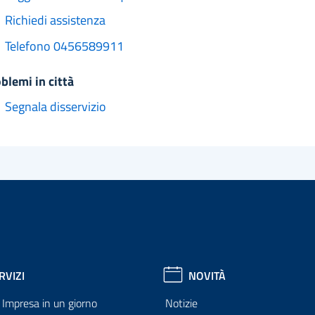
Richiedi assistenza
Telefono 0456589911
oblemi in città
Segnala disservizio
RVIZI
NOVITÀ
Impresa in un giorno
Notizie