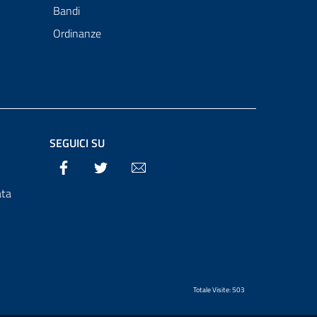
Bandi
Ordinanze
SEGUICI SU
Facebook
Twitter
Email
ata
Totale Visite: 503