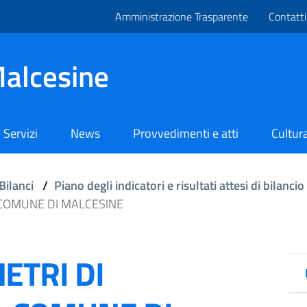
Amministrazione Trasparente
Contatti
alcesine
Servizi
News
Provvedimenti e atti
Cultura
Bilanci
/
Piano degli indicatori e risultati attesi di bilancio
- COMUNE DI MALCESINE
ETRI DI