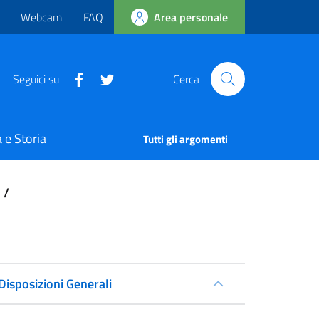
Webcam
FAQ
Area personale
Seguici su
Cerca
 e Storia
Tutti gli argomenti
/
Disposizioni Generali