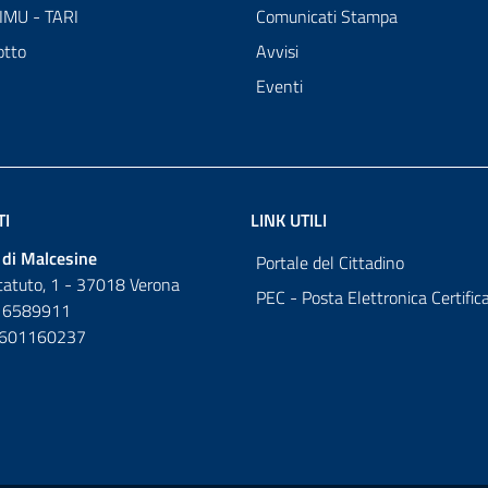
 IMU - TARI
Comunicati Stampa
otto
Avvisi
Eventi
TI
LINK UTILI
di Malcesine
Portale del Cittadino
tatuto, 1 - 37018 Verona
PEC - Posta Elettronica Certific
 6589911
0601160237