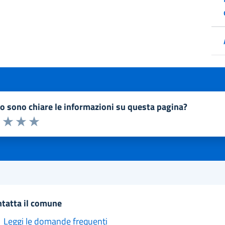
to sono chiare le informazioni su questa pagina?
a 1 a 5 stelle la pagina
1 stelle su 5
uta 2 stelle su 5
Valuta 3 stelle su 5
Valuta 4 stelle su 5
Valuta 5 stelle su 5
ntatta il comune
Leggi le domande frequenti