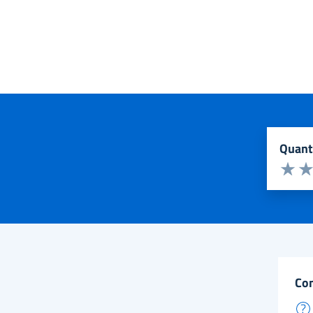
quan
Valuta d
Valuta 
Val
co