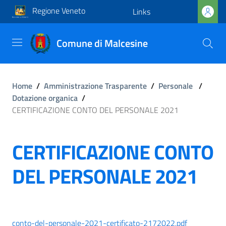
Regione Veneto
Links
Comune di Malcesine
Home
/
Amministrazione Trasparente
/
Personale
/
Dotazione organica
/
CERTIFICAZIONE CONTO DEL PERSONALE 2021
CERTIFICAZIONE CONTO
DEL PERSONALE 2021
conto-del-personale-2021-certificato-2172022.pdf