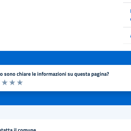
to sono chiare le informazioni su questa pagina?
a 1 a 5 stelle la pagina
1 stelle su 5
uta 2 stelle su 5
Valuta 3 stelle su 5
Valuta 4 stelle su 5
Valuta 5 stelle su 5
ntatta il comune