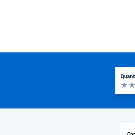
quan
Valuta d
Valuta 
Val
co