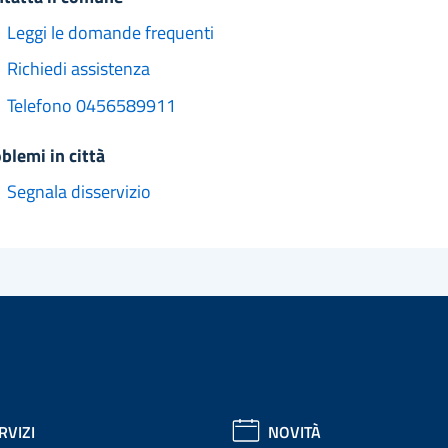
Leggi le domande frequenti
Richiedi assistenza
Telefono 0456589911
oblemi in città
Segnala disservizio
RVIZI
NOVITÀ