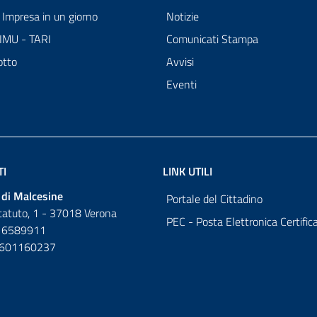
Impresa in un giorno
Notizie
 IMU - TARI
Comunicati Stampa
otto
Avvisi
Eventi
TI
LINK UTILI
di Malcesine
Portale del Cittadino
tatuto, 1 - 37018 Verona
PEC - Posta Elettronica Certific
 6589911
0601160237