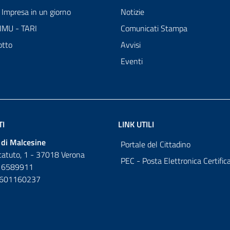
Impresa in un giorno
Notizie
 IMU - TARI
Comunicati Stampa
otto
Avvisi
Eventi
TI
LINK UTILI
di Malcesine
Portale del Cittadino
tatuto, 1 - 37018 Verona
PEC - Posta Elettronica Certific
 6589911
0601160237