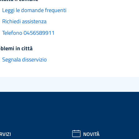
Leggi le domande frequenti
Richiedi assistenza
Telefono 0456589911
oblemi in città
Segnala disservizio
RVIZI
NOVITÀ