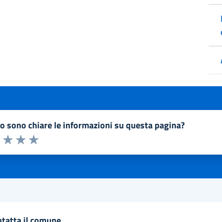
to sono chiare le informazioni su questa pagina?
a 1 a 5 stelle la pagina
1 stelle su 5
uta 2 stelle su 5
Valuta 3 stelle su 5
Valuta 4 stelle su 5
Valuta 5 stelle su 5
ntatta il comune