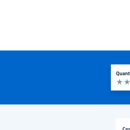
quan
Valuta d
Valuta 
Val
co