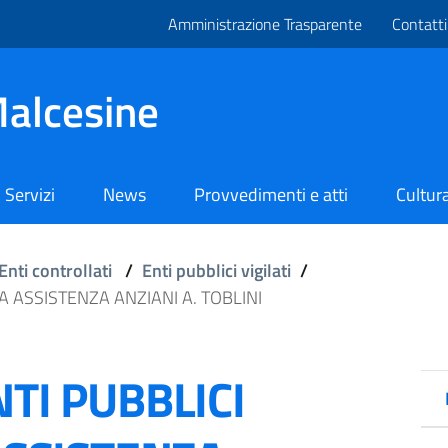
Amministrazione Trasparente
Contatti
alcesine
Servizi
News
Provvedimenti e atti
Cultura
Enti controllati
/
Enti pubblici vigilati
/
SA ASSISTENZA ANZIANI A. TOBLINI
NTI PUBBLICI