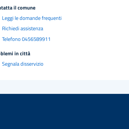
ntatta il comune
Leggi le domande frequenti
Richiedi assistenza
Telefono 0456589911
oblemi in città
Segnala disservizio