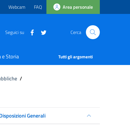
Webcam
FAQ
Area personale
Seguici su
Cerca
 e Storia
Tutti gli argomenti
ubbliche
/
Disposizioni Generali