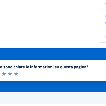
to sono chiare le informazioni su questa pagina?
a 1 a 5 stelle la pagina
1 stelle su 5
uta 2 stelle su 5
Valuta 3 stelle su 5
Valuta 4 stelle su 5
Valuta 5 stelle su 5