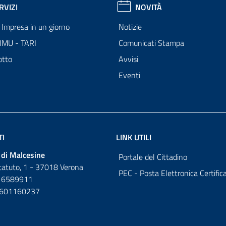
RVIZI
NOVITÀ
Impresa in un giorno
Notizie
 IMU - TARI
Comunicati Stampa
otto
Avvisi
Eventi
TI
LINK UTILI
di Malcesine
Portale del Cittadino
tatuto, 1 - 37018 Verona
PEC - Posta Elettronica Certific
 6589911
0601160237