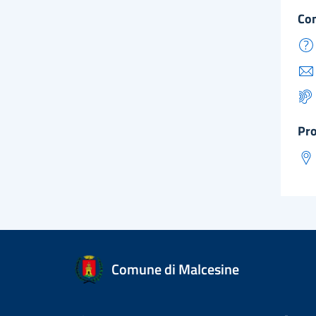
co
pr
Comune di Malcesine