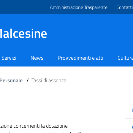
Amministrazione Trasparente
Contatti
alcesine
Servizi
News
Provvedimenti e atti
Cultura
Personale
/
Tassi di assenza
azione concernenti la dotazione