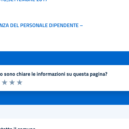
ENZA DEL PERSONALE DIPENDENTE –
to sono chiare le informazioni su questa pagina?
a 1 a 5 stelle la pagina
1 stelle su 5
uta 2 stelle su 5
Valuta 3 stelle su 5
Valuta 4 stelle su 5
Valuta 5 stelle su 5