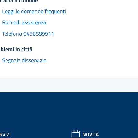
ntatta il comune
Leggi le domande frequenti
Richiedi assistenza
Telefono 0456589911
oblemi in città
Segnala disservizio
RVIZI
NOVITÀ