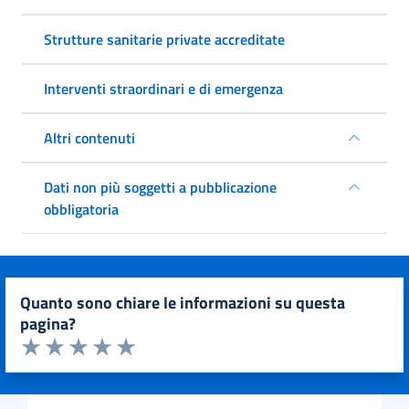
Strutture sanitarie private accreditate
Interventi straordinari e di emergenza
Altri contenuti
Dati non più soggetti a pubblicazione
obbligatoria
quanto sono chiare le informazioni su questa
pagina?
Valuta da 1 a 5 stelle la pagina
Valuta 1 stelle su 5
Valuta 2 stelle su 5
Valuta 3 stelle su 5
Valuta 4 stelle su 5
Valuta 5 stelle su 5