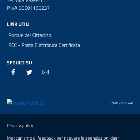
TEL 045 6589911
P.IVA 00601160237
LINK UTILI
Portale del Cittadino
PEC - Posta Elettronica Certificata
SEGUICI SU
Facebook
Twitter
Email
Totale Visite: 440
Sezione Link Utili
Privacy policy
Meccanismo di feedback per ricevere le segnalazioni dagli