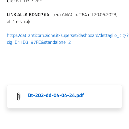
CIG:
B11D3197FE
LINK ALLA BDNCP
(Delibera ANAC n. 264 dd 20.06.2023,
all.1 e s.m.i):
https://dati.anticorruzione.it/superset/dashboard/dettaglio_cig/?
cig=B11D3197FE&standalone=2
dt-202-dd-04-04-24.pdf