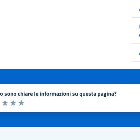
to sono chiare le informazioni su questa pagina?
a 1 a 5 stelle la pagina
1 stelle su 5
uta 2 stelle su 5
Valuta 3 stelle su 5
Valuta 4 stelle su 5
Valuta 5 stelle su 5