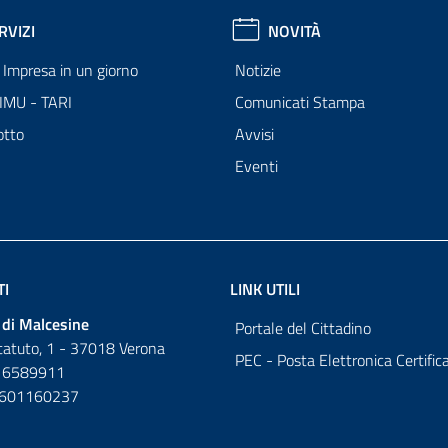
RVIZI
NOVITÀ
Impresa in un giorno
Notizie
 IMU - TARI
Comunicati Stampa
otto
Avvisi
Eventi
TI
LINK UTILI
di Malcesine
Portale del Cittadino
tatuto, 1 - 37018 Verona
PEC - Posta Elettronica Certific
 6589911
0601160237