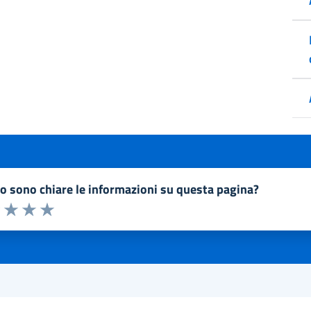
to sono chiare le informazioni su questa pagina?
a 1 a 5 stelle la pagina
1 stelle su 5
uta 2 stelle su 5
Valuta 3 stelle su 5
Valuta 4 stelle su 5
Valuta 5 stelle su 5