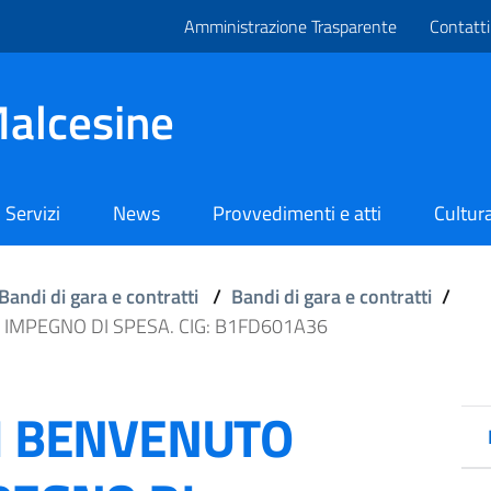
Amministrazione Trasparente
Contatti
alcesine
Servizi
News
Provvedimenti e atti
Cultura
Bandi di gara e contratti
/
Bandi di gara e contratti
/
 IMPEGNO DI SPESA. CIG: B1FD601A36
DI BENVENUTO