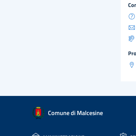
co
pr
Comune di Malcesine