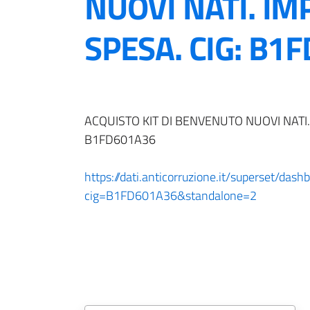
NUOVI NATI. IM
SPESA. CIG: B1
ACQUISTO KIT DI BENVENUTO NUOVI NATI.
B1FD601A36
https://dati.anticorruzione.it/superset/dash
cig=B1FD601A36&standalone=2