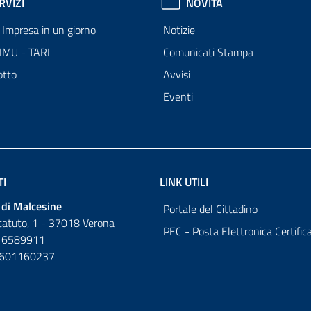
RVIZI
NOVITÀ
Impresa in un giorno
Notizie
 IMU - TARI
Comunicati Stampa
otto
Avvisi
Eventi
TI
LINK UTILI
di Malcesine
Portale del Cittadino
tatuto, 1 - 37018 Verona
PEC - Posta Elettronica Certific
 6589911
0601160237