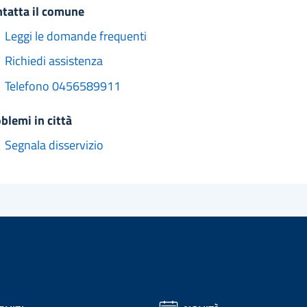
ntatta il comune
Leggi le domande frequenti
Richiedi assistenza
Telefono 0456589911
oblemi in città
Segnala disservizio