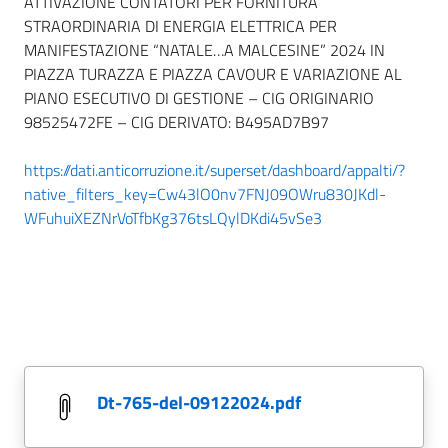
ATTIVAZIONE CONTATORI PER FORNITURA
STRAORDINARIA DI ENERGIA ELETTRICA PER
MANIFESTAZIONE “NATALE…A MALCESINE” 2024 IN
PIAZZA TURAZZA E PIAZZA CAVOUR E VARIAZIONE AL
PIANO ESECUTIVO DI GESTIONE – CIG ORIGINARIO
98525472FE – CIG DERIVATO: B495AD7B97
https://dati.anticorruzione.it/superset/dashboard/appalti/?
native_filters_key=Cw43lO0nv7FNJ09OWru830JKdl-
WFuhuiXEZNrVoTfbKg376tsLQylDKdi45vSe3
dt-765-del-09122024.pdf