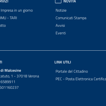
RVIZI
NOVITÀ
Impresa in un giorno
Notizie
 IMU - TARI
Comunicati Stampa
otto
Avvisi
Eventi
TI
LINK UTILI
di Malcesine
Portale del Cittadino
tatuto, 1 - 37018 Verona
PEC - Posta Elettronica Certific
 6589911
0601160237