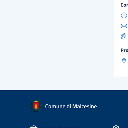
co
pr
Comune di Malcesine