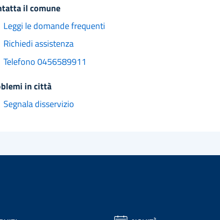
ntatta il comune
Leggi le domande frequenti
Richiedi assistenza
Telefono 0456589911
oblemi in città
Segnala disservizio