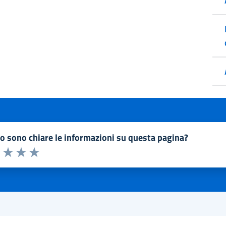
to sono chiare le informazioni su questa pagina?
a 1 a 5 stelle la pagina
1 stelle su 5
uta 2 stelle su 5
Valuta 3 stelle su 5
Valuta 4 stelle su 5
Valuta 5 stelle su 5