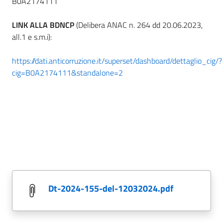
B0A2174111
LINK ALLA BDNCP
(Delibera ANAC n. 264 dd 20.06.2023,
all.1 e s.m.i):
https://dati.anticorruzione.it/superset/dashboard/dettaglio_cig/?
cig=B0A2174111&standalone=2
dt-2024-155-del-12032024.pdf