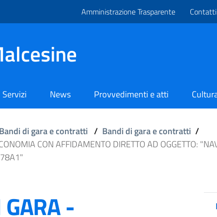
Amministrazione Trasparente
Contatti
alcesine
Servizi
News
Provvedimenti e atti
Cultura
Bandi di gara e contratti
/
Bandi di gara e contratti
/
ECONOMIA CON AFFIDAMENTO DIRETTO AD OGGETTO: "NAV
578A1"
I GARA -