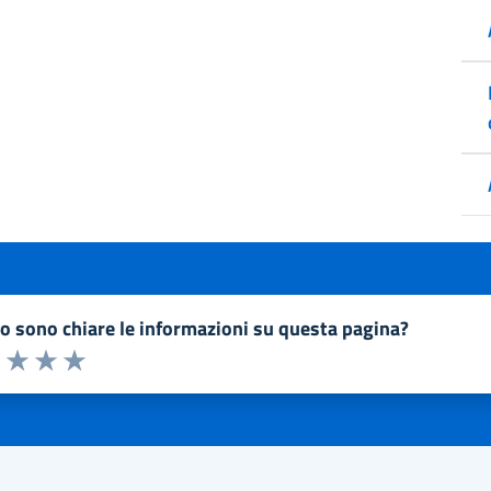
to sono chiare le informazioni su questa pagina?
a 1 a 5 stelle la pagina
1 stelle su 5
uta 2 stelle su 5
Valuta 3 stelle su 5
Valuta 4 stelle su 5
Valuta 5 stelle su 5