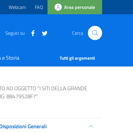
Webcam
FAQ
Area personale
Seguici su
Cerca
 e Storia
Tutti gli argomenti
O AD OGGETTO "I SITI DELLA GRANDE
IG: 88479528F7"
Disposizioni Generali