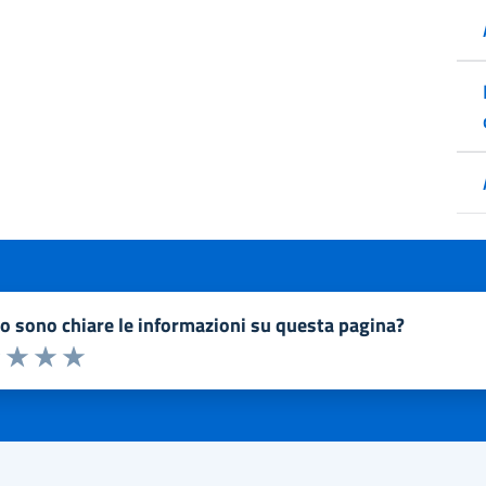
to sono chiare le informazioni su questa pagina?
a 1 a 5 stelle la pagina
1 stelle su 5
uta 2 stelle su 5
Valuta 3 stelle su 5
Valuta 4 stelle su 5
Valuta 5 stelle su 5