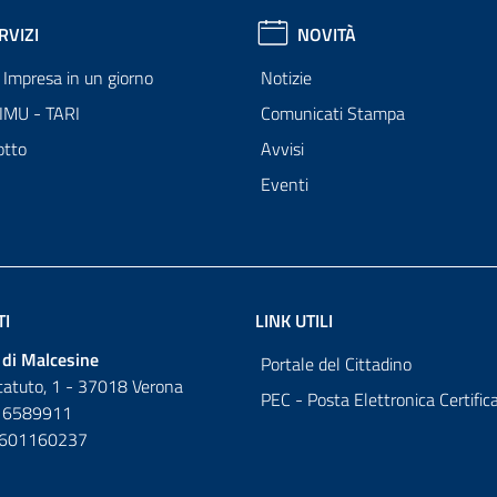
RVIZI
NOVITÀ
Impresa in un giorno
Notizie
 IMU - TARI
Comunicati Stampa
otto
Avvisi
Eventi
TI
LINK UTILI
di Malcesine
Portale del Cittadino
tatuto, 1 - 37018 Verona
PEC - Posta Elettronica Certific
 6589911
0601160237