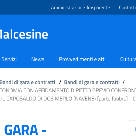
Amministrazione Trasparente
Contatti
alcesine
Servizi
News
Provvedimenti e atti
Cultura
Bandi di gara e contratti
/
Bandi di gara e contratti
/
 ECONOMIA CON AFFIDAMENTO DIRETTO PREVIO CONFRONT
L CAPOSALDO DI DOS MERLO (NAVENE) [parte fabbro] - C
I GARA -