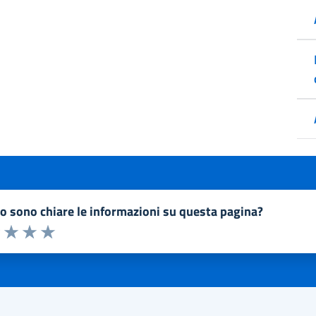
to sono chiare le informazioni su questa pagina?
a 1 a 5 stelle la pagina
1 stelle su 5
uta 2 stelle su 5
Valuta 3 stelle su 5
Valuta 4 stelle su 5
Valuta 5 stelle su 5