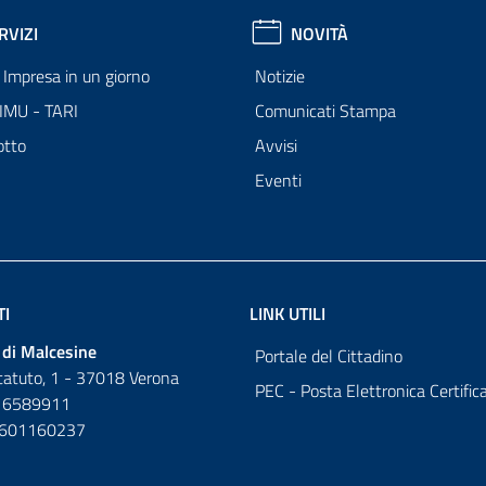
RVIZI
NOVITÀ
Impresa in un giorno
Notizie
 IMU - TARI
Comunicati Stampa
otto
Avvisi
Eventi
TI
LINK UTILI
di Malcesine
Portale del Cittadino
tatuto, 1 - 37018 Verona
PEC - Posta Elettronica Certific
 6589911
0601160237