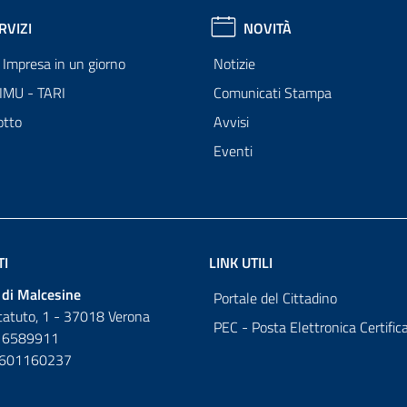
RVIZI
NOVITÀ
Impresa in un giorno
Notizie
 IMU - TARI
Comunicati Stampa
otto
Avvisi
Eventi
TI
LINK UTILI
di Malcesine
Portale del Cittadino
tatuto, 1 - 37018 Verona
PEC - Posta Elettronica Certific
 6589911
0601160237