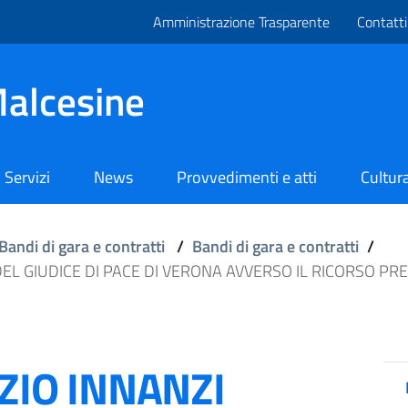
Amministrazione Trasparente
Contatti
alcesine
Servizi
News
Provvedimenti e atti
Cultura
Bandi di gara e contratti
/
Bandi di gara e contratti
/
O DEL GIUDICE DI PACE DI VERONA AVVERSO IL RICORSO 
IZIO INNANZI