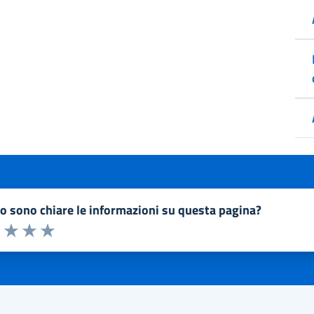
to sono chiare le informazioni su questa pagina?
a 1 a 5 stelle la pagina
1 stelle su 5
uta 2 stelle su 5
Valuta 3 stelle su 5
Valuta 4 stelle su 5
Valuta 5 stelle su 5