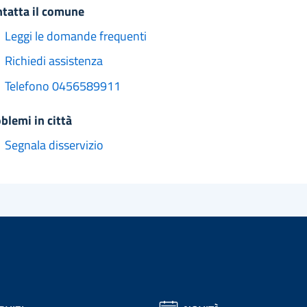
ntatta il comune
Leggi le domande frequenti
Richiedi assistenza
Telefono 0456589911
oblemi in città
Segnala disservizio