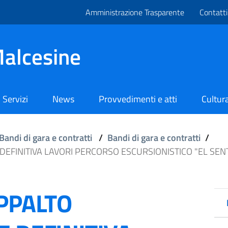
Amministrazione Trasparente
Contatti
alcesine
Servizi
News
Provvedimenti e atti
Cultura
Bandi di gara e contratti
/
Bandi di gara e contratti
/
DEFINITIVA LAVORI PERCORSO ESCURSIONISTICO "EL SEN
APPALTO