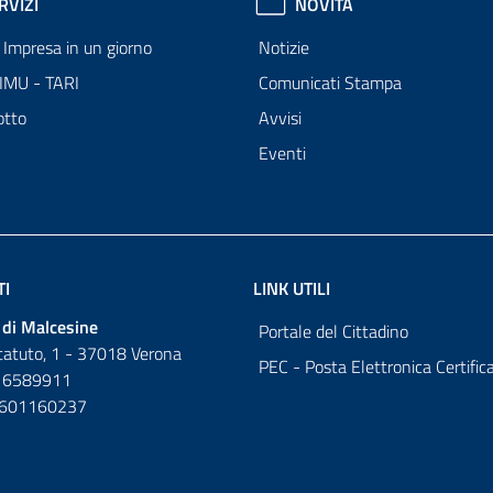
RVIZI
NOVITÀ
Impresa in un giorno
Notizie
 IMU - TARI
Comunicati Stampa
otto
Avvisi
Eventi
TI
LINK UTILI
di Malcesine
Portale del Cittadino
tatuto, 1 - 37018 Verona
PEC - Posta Elettronica Certific
 6589911
0601160237