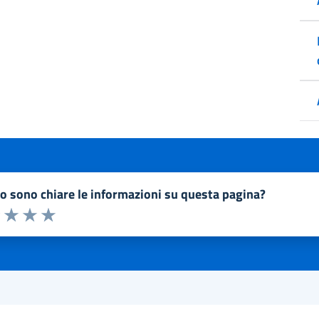
to sono chiare le informazioni su questa pagina?
a 1 a 5 stelle la pagina
1 stelle su 5
uta 2 stelle su 5
Valuta 3 stelle su 5
Valuta 4 stelle su 5
Valuta 5 stelle su 5