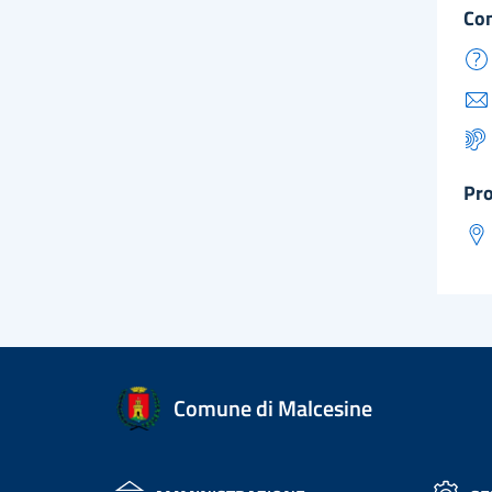
co
pr
Comune di Malcesine