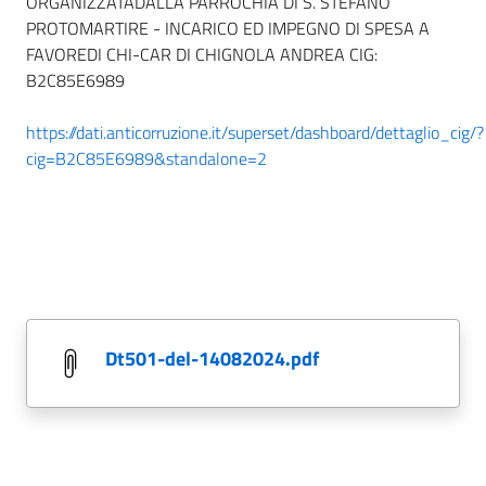
ORGANIZZATADALLA PARROCHIA DI S. STEFANO
PROTOMARTIRE - INCARICO ED IMPEGNO DI SPESA A
FAVOREDI CHI-CAR DI CHIGNOLA ANDREA CIG:
B2C85E6989
https://dati.anticorruzione.it/superset/dashboard/dettaglio_cig/?
cig=B2C85E6989&standalone=2
dt501-del-14082024.pdf