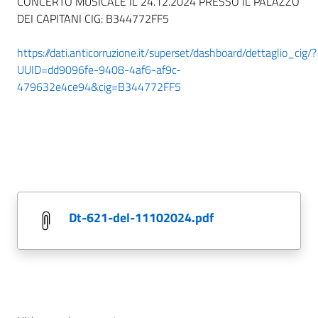
CONCERTO MUSICALE IL 24.12.2024 PRESSO IL PALAZZO
DEI CAPITANI CIG: B344772FF5
https://dati.anticorruzione.it/superset/dashboard/dettaglio_cig/?
UUID=dd9096fe-9408-4af6-af9c-
479632e4ce94&cig=B344772FF5
dt-621-del-11102024.pdf