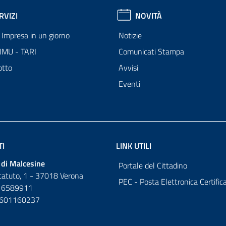
RVIZI
NOVITÀ
Impresa in un giorno
Notizie
 IMU - TARI
Comunicati Stampa
otto
Avvisi
Eventi
TI
LINK UTILI
di Malcesine
Portale del Cittadino
tatuto, 1 - 37018 Verona
PEC - Posta Elettronica Certific
 6589911
0601160237