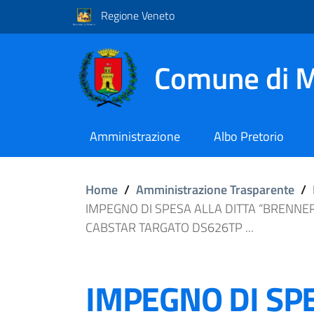
Regione Veneto
Comune di M
Amministrazione
Albo Pretorio
Home
/
Amministrazione Trasparente
/
IMPEGNO DI SPESA ALLA DITTA “BRENNE
CABSTAR TARGATO DS626TP ...
IMPEGNO DI SPE