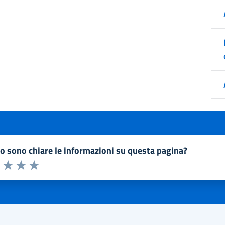
to sono chiare le informazioni su questa pagina?
a 1 a 5 stelle la pagina
1 stelle su 5
uta 2 stelle su 5
Valuta 3 stelle su 5
Valuta 4 stelle su 5
Valuta 5 stelle su 5