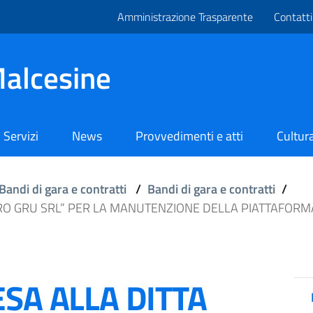
Amministrazione Trasparente
Contatti
alcesine
Servizi
News
Provvedimenti e atti
Cultura
Bandi di gara e contratti
/
Bandi di gara e contratti
/
RO GRU SRL” PER LA MANUTENZIONE DELLA PIATTAFORMA
SA ALLA DITTA