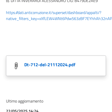
b). DITTA INVERARDI ALESSANDRO CIG: B479DE2AE9
https://dati.anticorruzione.it/superset/dashboard/appalti/?
native_filters_key=xXfLEW4WNt6Pdw563zBF7EYhhAh32nAP
dt-712-del-21112024.pdf
Ultimo aggiornamento
22/05/2025 14:24