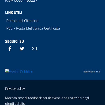
P.IVA 00601160237
LINK UTILI
Portale del Cittadino
PEC - Posta Elettronica Certificata
SEGUICI SU
Facebook
Twitter
Email
Totale Visite: 153
Sezione Link Utili
Privacy policy
Meccanismo di feedback per ricevere le segnalazioni dagli
utenti del sito