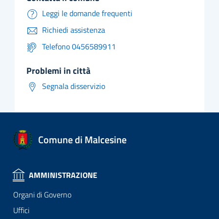
Leggi le domande frequenti
Richiedi assistenza
Telefono 0456589911
problemi in città
Segnala disservizio
Comune di Malcesine
AMMINISTRAZIONE
Organi di Governo
Uffici