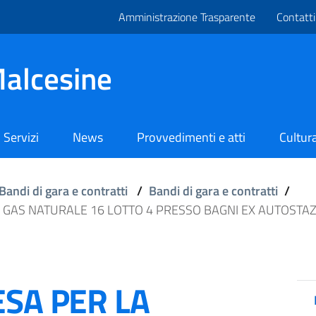
Amministrazione Trasparente
Contatti
alcesine
Servizi
News
Provvedimenti e atti
Cultura
Bandi di gara e contratti
/
Bandi di gara e contratti
/
I GAS NATURALE 16 LOTTO 4 PRESSO BAGNI EX AUTOSTA
ESA PER LA