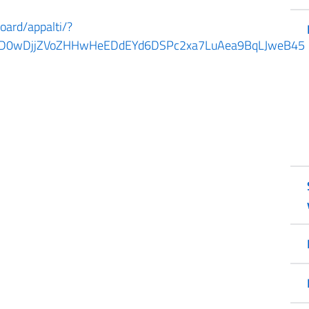
board/appalti/?
piND0wDjjZVoZHHwHeEDdEYd6DSPc2xa7LuAea9BqLJweB45