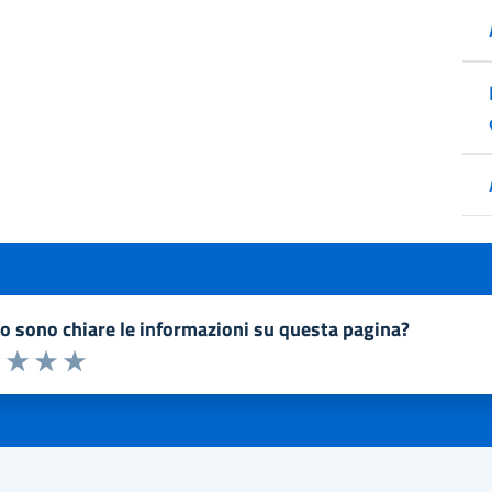
to sono chiare le informazioni su questa pagina?
a 1 a 5 stelle la pagina
1 stelle su 5
uta 2 stelle su 5
Valuta 3 stelle su 5
Valuta 4 stelle su 5
Valuta 5 stelle su 5