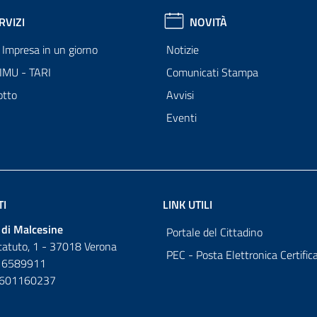
RVIZI
NOVITÀ
Impresa in un giorno
Notizie
 IMU - TARI
Comunicati Stampa
otto
Avvisi
Eventi
TI
LINK UTILI
di Malcesine
Portale del Cittadino
tatuto, 1 - 37018 Verona
PEC - Posta Elettronica Certific
 6589911
0601160237