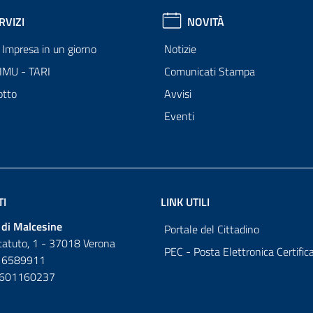
RVIZI
NOVITÀ
Impresa in un giorno
Notizie
 IMU - TARI
Comunicati Stampa
otto
Avvisi
Eventi
TI
LINK UTILI
di Malcesine
Portale del Cittadino
tatuto, 1 - 37018 Verona
PEC - Posta Elettronica Certific
 6589911
0601160237