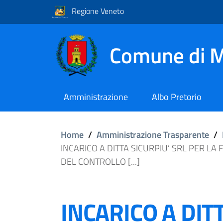
Regione Veneto
Comune di M
Amministrazione
Albo Pretorio
Home
/
Amministrazione Trasparente
/
INCARICO A DITTA SICURPIU’ SRL PER LA
DEL CONTROLLO [...]
INCARICO A DIT