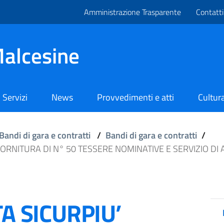
Amministrazione Trasparente
Contatti
alcesine
Servizi
News
Provvedimenti e atti
Cultura
Bandi di gara e contratti
/
Bandi di gara e contratti
/
 FORNITURA DI N° 50 TESSERE NOMINATIVE E SERVIZIO DI
TA SICURPIU’