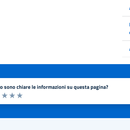
to sono chiare le informazioni su questa pagina?
a 1 a 5 stelle la pagina
1 stelle su 5
uta 2 stelle su 5
Valuta 3 stelle su 5
Valuta 4 stelle su 5
Valuta 5 stelle su 5