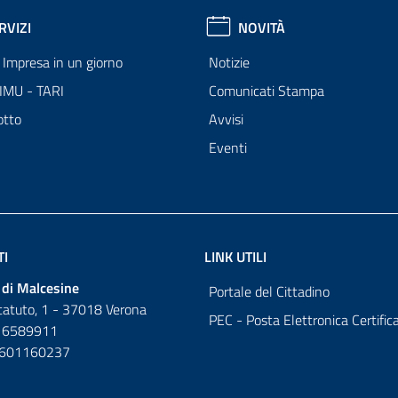
RVIZI
NOVITÀ
Impresa in un giorno
Notizie
 IMU - TARI
Comunicati Stampa
otto
Avvisi
Eventi
TI
LINK UTILI
di Malcesine
Portale del Cittadino
tatuto, 1 - 37018 Verona
PEC - Posta Elettronica Certific
 6589911
0601160237