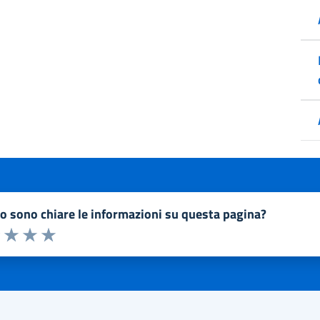
to sono chiare le informazioni su questa pagina?
a 1 a 5 stelle la pagina
1 stelle su 5
uta 2 stelle su 5
Valuta 3 stelle su 5
Valuta 4 stelle su 5
Valuta 5 stelle su 5