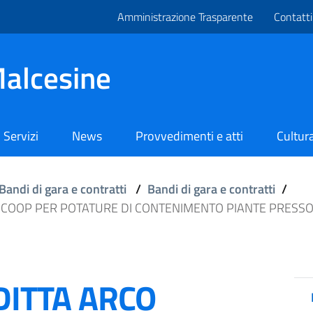
Amministrazione Trasparente
Contatti
alcesine
Servizi
News
Provvedimenti e atti
Cultura
Bandi di gara e contratti
/
Bandi di gara e contratti
/
. COOP PER POTATURE DI CONTENIMENTO PIANTE PRESSO
DITTA ARCO