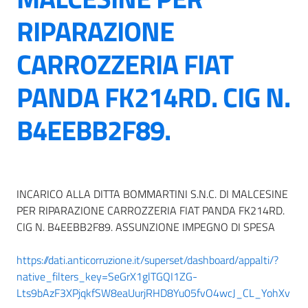
RIPARAZIONE
CARROZZERIA FIAT
PANDA FK214RD. CIG N.
B4EEBB2F89.
INCARICO ALLA DITTA BOMMARTINI S.N.C. DI MALCESINE
PER RIPARAZIONE CARROZZERIA FIAT PANDA FK214RD.
CIG N. B4EEBB2F89. ASSUNZIONE IMPEGNO DI SPESA
https://dati.anticorruzione.it/superset/dashboard/appalti/?
native_filters_key=SeGrX1glTGQI1ZG-
Lts9bAzF3XPjqkfSW8eaUurjRHD8Yu05fvO4wcJ_CL_YohXv