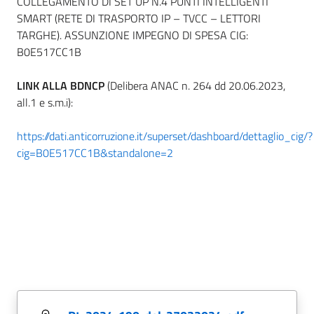
COLLEGAMENTO DI SET UP N.4 PUNTI INTELLIGENTI
SMART (RETE DI TRASPORTO IP – TVCC – LETTORI
TARGHE). ASSUNZIONE IMPEGNO DI SPESA CIG:
B0E517CC1B
LINK ALLA BDNCP
(Delibera ANAC n. 264 dd 20.06.2023,
all.1 e s.m.i):
https://dati.anticorruzione.it/superset/dashboard/dettaglio_cig/?
cig=B0E517CC1B&standalone=2