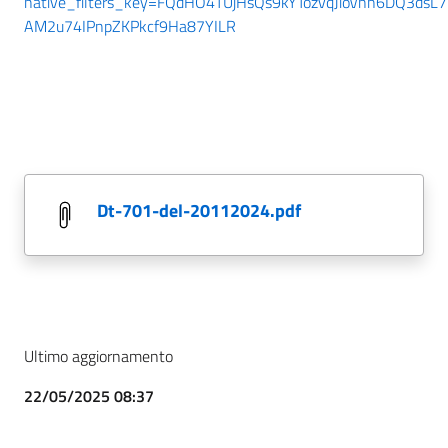
native_filters_key=FQdHO4TUjHsQs9kYTozvqJioVnn6DQ3dsL7
AM2u74IPnpZKPkcf9Ha87YILR
dt-701-del-20112024.pdf
Ultimo aggiornamento
22/05/2025 08:37