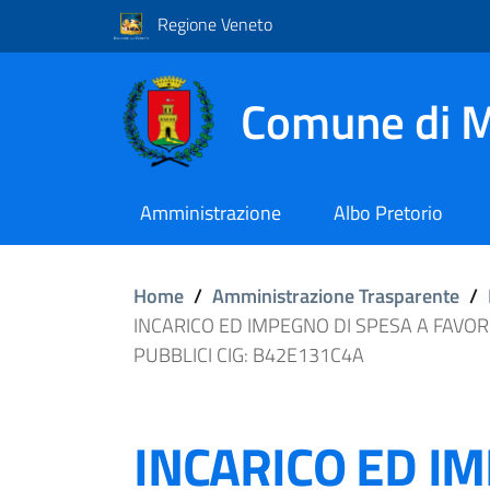
Regione Veneto
Comune di M
Amministrazione
Albo Pretorio
Home
/
Amministrazione Trasparente
/
INCARICO ED IMPEGNO DI SPESA A FAVO
PUBBLICI CIG: B42E131C4A
INCARICO ED I