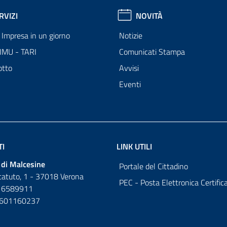
RVIZI
NOVITÀ
Impresa in un giorno
Notizie
 IMU - TARI
Comunicati Stampa
otto
Avvisi
Eventi
TI
LINK UTILI
di Malcesine
Portale del Cittadino
tatuto, 1 - 37018 Verona
PEC - Posta Elettronica Certific
 6589911
0601160237