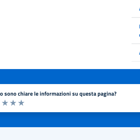
to sono chiare le informazioni su questa pagina?
a 1 a 5 stelle la pagina
1 stelle su 5
uta 2 stelle su 5
Valuta 3 stelle su 5
Valuta 4 stelle su 5
Valuta 5 stelle su 5