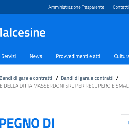
Amministrazione Trasparente
Contatti
alcesine
Servizi
News
Provvedimenti e atti
Cultura
Bandi di gara e contratti
/
Bandi di gara e contratti
/
RE DELLA DITTA MASSERDONI SRL PER RECUPERO E SMA
MPEGNO DI