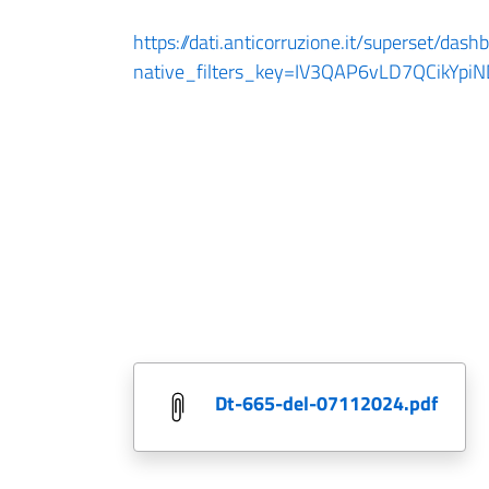
https://dati.anticorruzione.it/superset/dash
native_filters_key=IV3QAP6vLD7QCikY
dt-665-del-07112024.pdf