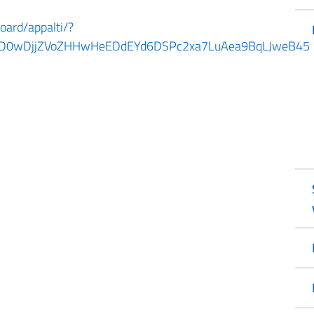
board/appalti/?
piND0wDjjZVoZHHwHeEDdEYd6DSPc2xa7LuAea9BqLJweB45