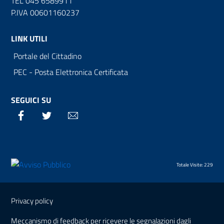
TEL 045 6589911
P.IVA 00601160237
LINK UTILI
Portale del Cittadino
PEC - Posta Elettronica Certificata
SEGUICI SU
Facebook
Twitter
Email
Totale Visite: 229
Sezione Link Utili
Privacy policy
Meccanismo di feedback per ricevere le segnalazioni dagli