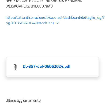
REGISTA AUSTRIACO DI INNSBRUCK HERMANN
WEISKOPF CIG: B1E08D79AB
https://dati.anticorruzione.it/superset/dashboard/dettaglio_cig/?
cig=B1B6D2ADE4&standalone=2
dt-357-del-06062024.pdf
Ultimo aggiornamento