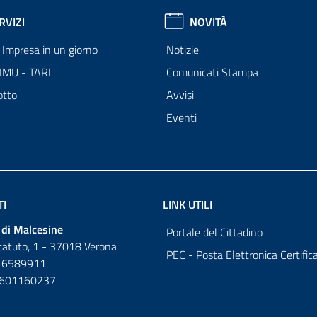
RVIZI
NOVITÀ
Impresa in un giorno
Notizie
 IMU - TARI
Comunicati Stampa
otto
Avvisi
Eventi
TI
LINK UTILI
di Malcesine
Portale del Cittadino
tatuto, 1 - 37018 Verona
PEC - Posta Elettronica Certific
 6589911
0601160237