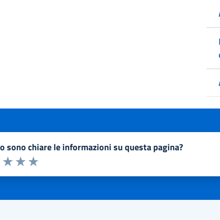
to sono chiare le informazioni su questa pagina?
a 1 a 5 stelle la pagina
1 stelle su 5
uta 2 stelle su 5
Valuta 3 stelle su 5
Valuta 4 stelle su 5
Valuta 5 stelle su 5