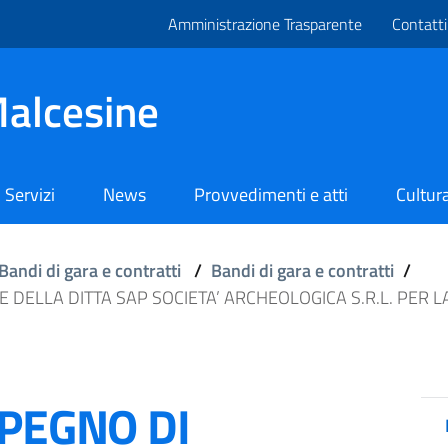
Amministrazione Trasparente
Contatti
alcesine
Servizi
News
Provvedimenti e atti
Cultura
Bandi di gara e contratti
/
Bandi di gara e contratti
/
E DELLA DITTA SAP SOCIETA’ ARCHEOLOGICA S.R.L. PER 
MPEGNO DI