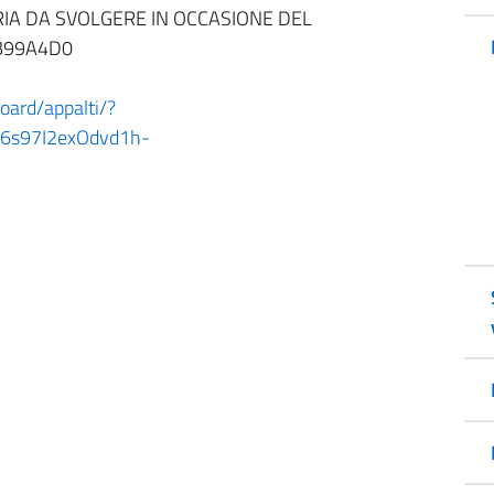
ARIA DA SVOLGERE IN OCCASIONE DEL
CB99A4D0
board/appalti/?
x6s97I2exOdvd1h-