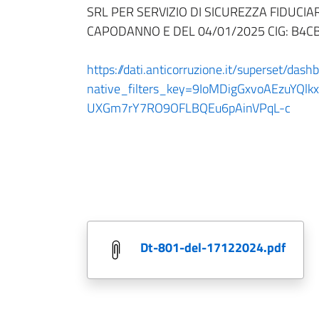
SRL PER SERVIZIO DI SICUREZZA FIDUCI
CAPODANNO E DEL 04/01/2025 CIG: B4
https://dati.anticorruzione.it/superset/dash
native_filters_key=9IoMDigGxvoAEzuYQlk
UXGm7rY7RO9OFLBQEu6pAinVPqL-c
dt-801-del-17122024.pdf