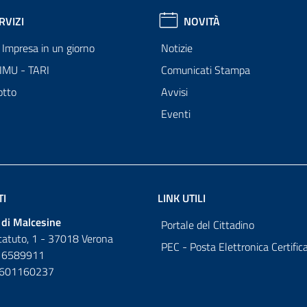
RVIZI
NOVITÀ
Impresa in un giorno
Notizie
 IMU - TARI
Comunicati Stampa
otto
Avvisi
Eventi
TI
LINK UTILI
di Malcesine
Portale del Cittadino
tatuto, 1 - 37018 Verona
PEC - Posta Elettronica Certific
 6589911
0601160237