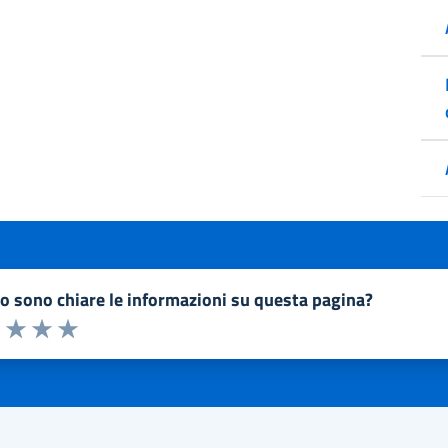
to sono chiare le informazioni su questa pagina?
a 1 a 5 stelle la pagina
1 stelle su 5
uta 2 stelle su 5
Valuta 3 stelle su 5
Valuta 4 stelle su 5
Valuta 5 stelle su 5