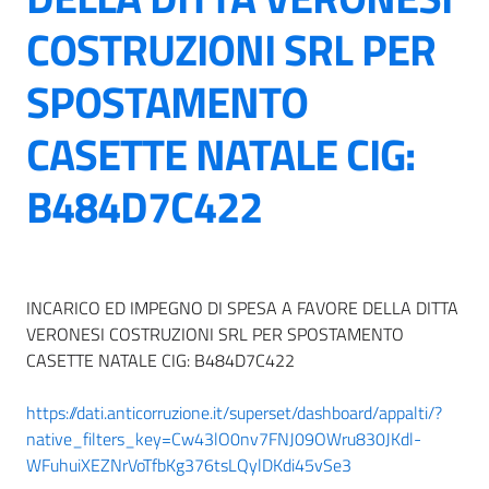
COSTRUZIONI SRL PER
SPOSTAMENTO
CASETTE NATALE CIG:
B484D7C422
INCARICO ED IMPEGNO DI SPESA A FAVORE DELLA DITTA
VERONESI COSTRUZIONI SRL PER SPOSTAMENTO
CASETTE NATALE CIG: B484D7C422
https://dati.anticorruzione.it/superset/dashboard/appalti/?
native_filters_key=Cw43lO0nv7FNJ09OWru830JKdl-
WFuhuiXEZNrVoTfbKg376tsLQylDKdi45vSe3